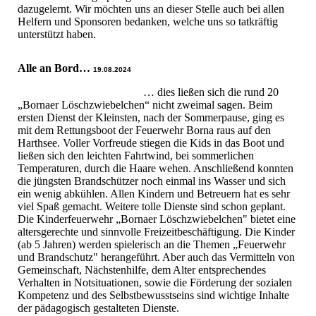
dazugelernt. Wir möchten uns an dieser Stelle auch bei allen
Helfern und Sponsoren bedanken, welche uns so tatkräftig
unterstützt haben.
Alle an Bord…
19.08.2024
… dies ließen sich die rund 20
„Bornaer Löschzwiebelchen“ nicht zweimal sagen. Beim
ersten Dienst der Kleinsten, nach der Sommerpause, ging es
mit dem Rettungsboot der Feuerwehr Borna raus auf den
Harthsee. Voller Vorfreude stiegen die Kids in das Boot und
ließen sich den leichten Fahrtwind, bei sommerlichen
Temperaturen, durch die Haare wehen. Anschließend konnten
die jüngsten Brandschützer noch einmal ins Wasser und sich
ein wenig abkühlen. Allen Kindern und Betreuern hat es sehr
viel Spaß gemacht. Weitere tolle Dienste sind schon geplant.
Die Kinderfeuerwehr „Bornaer Löschzwiebelchen" bietet eine
altersgerechte und sinnvolle Freizeitbeschäftigung. Die Kinder
(ab 5 Jahren) werden spielerisch an die Themen „Feuerwehr
und Brandschutz" herangeführt. Aber auch das Vermitteln von
Gemeinschaft, Nächstenhilfe, dem Alter entsprechendes
Verhalten in Notsituationen, sowie die Förderung der sozialen
Kompetenz und des Selbstbewusstseins sind wichtige Inhalte
der pädagogisch gestalteten Dienste.