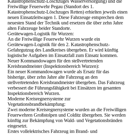
Katastrophenschutz-Löschzuges Wasserversorgung) und die
Freiwillige Feuerwehr Pegau (Standort des 1.
Katastrophenschutz-Löschzuges Retten) erhielten jeweils einen
neuen Einsatzleitwagen 1. Diese Fahrzeuge entsprechen dem
neuesten Stand der Technik und ersetzen die über zehn Jahre
alten Fahrzeuge beider Standorte.
Gerätewagen-Logistik für Wurzen:
An die Freiwillige Feuerwehr Wurzen wurde ein
Gerätewagen-Logistik für den 2. Katastrophenschutz-
Gefahrgutzug des Landkreises übergeben. Er wird künftig
logistische Aufgaben im Einsatzfall zum Einsatz kommen.
Neuer Kommandowagen für den stellvertretenden
Kreisbrandmeister (Inspektionsbereich Wurzen):
Ein neuer Kommandowagen wurde als Ersatz für das
bisherige, über zehn Jahre alte Fahrzeug an den
stellvertretenden Kreisbrandmeister übergeben. Das Fahrzeug
verbessert die Führungsfähigkeit bei Einsätzen im gesamten
Inspektionsbereich Wurzen.
Moderne Kreisregnersysteme zur
Vegetationsbrandbekämpfung:
Zwei moderne Kreisregnersysteme wurden an die Freiwilligen
Feuerwehren Großstolpen und Colditz übergeben. Sie werden
künftig zur Bekämpfung von Wald- und Vegetationsbränden
eingesetzt.
Erstes vollelektrisches Fahrzeug im Brand- und