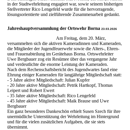
in der Stadtwehrleitung engagiert war, sowie seinem bisherigen
Stellvertreter Rico Lengefeld wurde für die hervorragende,
lösungsorientierte und zielführende Zusammenarbeit gedankt.
Jahreshauptversammlung der Ortswehr Borna
23.03.2026
Am Freitag, dem 20. März,
versammelten sich die aktiven Kameradinnen und Kameraden,
die Mitglieder der Jugendfeuerwehr sowie die Alters-, Ehren-
und Frauenabteilung im Gerätehaus Borna. Ortswehrleiter
Uwe Bergbauer zog ein Resümee über das vergangene Jahr
und verdeutlichte die enorme Leistung der Kameraden.
Nach dem Rechenschaftsbericht des Jugendwartes fand eine
Ehrung einiger Kameraden für langjährige Mitgliedschaft statt:
- 5 Jahre aktive Mitgliedschaft: Julian Kupfer
- 20 Jahre aktive Mitgliedschaft: Petrik Hartkopf, Thomas
Leipert und Robert Ewert
- 35 Jahre aktive Mitgliedschaft: Rico Lengefeld
- 45 Jahre aktive Mitgliedschaft: Maik Brause und Uwe
Bergbauer
Ein ganz besonderes Dankeschön erhielt Susen Szech für ihre
unermüdliche Unterstützung der Wehrleitung im Hintergrund
und für die vielen zusätzlichen Aufgaben, die sie stets
übernimmt.