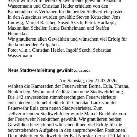
Szech wurde zum neuen Ortswehrleiter gewählt. Sebastian
Wassermann und Christian Heider erhielten von den
Kameraden das Vertrauen für die beiden Stellvertreterposten.
In den Ausschuss wurden gewählt: Steven Ketzscher, Jens
Ludwig, Marcel Rascher, Susen Szech, Petrik Hartkopf,
Maximilian Scheller, Jamie Barthelmann und Steffen
Hennicker.
Wir gratulieren allen Gewählten und wünschen viel Erfolg für
die kommenden Aufgaben.
Foto: v.l.n.r. Christian Heider, Ingolf Szech, Sebastian
Wassermann
Neue Stadtwehrleitung gewählt
23.03.2026
Am Samstag, den 21.03.2026,
wählten die Kameraden der Feuerwehren Borna, Eula, Thräna,
Neukirchen, Wyhra und Zedtlitz ihre neue Stadtwehrleitung.
Die 142 anwesenden stimmberechtigten Feuerwehrleute
entschieden sich mehrheitlich für Christian Laux von der
Feuerwehr Eula zum neuen Stadtwehrleiter. Zum
stellvertretenden Stadtwehrleiter wurde Marcel Buchholz von
der Feuerwehr Neukirchen gewählt. Wir gratulieren beiden
Gewählten herzlich und wünschen ihnen viel Erfolg für die
bevorstehenden Aufgaben in den anspruchsvollen Positionen!
Dem bisherigen Stadtwehrleiter Kai Noeske, der seit 20 Jahren