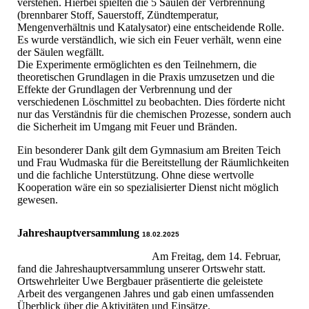
verstehen. Hierbei spielten die 5 Säulen der Verbrennung
(brennbarer Stoff, Sauerstoff, Zündtemperatur,
Mengenverhältnis und Katalysator) eine entscheidende Rolle.
Es wurde verständlich, wie sich ein Feuer verhält, wenn eine
der Säulen wegfällt.
Die Experimente ermöglichten es den Teilnehmern, die
theoretischen Grundlagen in die Praxis umzusetzen und die
Effekte der Grundlagen der Verbrennung und der
verschiedenen Löschmittel zu beobachten. Dies förderte nicht
nur das Verständnis für die chemischen Prozesse, sondern auch
die Sicherheit im Umgang mit Feuer und Bränden.
Ein besonderer Dank gilt dem Gymnasium am Breiten Teich
und Frau Wudmaska für die Bereitstellung der Räumlichkeiten
und die fachliche Unterstützung. Ohne diese wertvolle
Kooperation wäre ein so spezialisierter Dienst nicht möglich
gewesen.
Jahreshauptversammlung
18.02.2025
Am Freitag, dem 14. Februar,
fand die Jahreshauptversammlung unserer Ortswehr statt.
Ortswehrleiter Uwe Bergbauer präsentierte die geleistete
Arbeit des vergangenen Jahres und gab einen umfassenden
Überblick über die Aktivitäten und Einsätze.