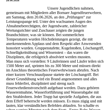
28.06.2026
Unsere Jugendlichen nahmen,
gemeinsam mit Mitgliedern aller Bornaer Jugendfeuerwehren,
am Samstag, dem 20.06.2026, an den „Prüfungen“ zur
Leistungsspange teil. Unter den wachsamen Augen des
Abnahmeberechtigten, der Jugendwarte, zahlreicher
Wertungsrichter und Zuschauer zeigten die jungen
Brandschützer, was sie können. Bei sommerlichen
Temperaturen wurden Höchstleistungen gezeigt, die mit
anerkennendem Applaus und dem Respekt aller Anwesenden
honoriert wurden. Gruppenstafette, Kugelstoßen, Löschangriff,
Schnelligkeitsübung und Wissenstest – das waren die
Disziplinen, die erfolgreich absolviert werden mussten.
Man muss sich vorstellen: 9 Läuferinnen und Läufer teilen sich
1500 Meter auf, sprinten bis zu 300 Meter und müssen direkt
im Anschluss theoretisches Feuerwehrwissen abrufen. Nach
einer kurzen Verschnaufpause startete der Löschangriff. Bei
dieser Grundübung wird ein Brand angenommen und alles
muss fehlerfrei, diszipliniert und streng nach
Feuerwehrdienstvorschrift aufgebaut werden. Dazu gehören
Wasserentnahme, Wasserfortführung und Wasserabgabe mit
den Strahlrohren. Jeder Trupp hat spezielle Aufgaben, die aus
dem Effeff beherrscht werden müssen. Es muss zügig und mit
lauten, klar verständlichen Befehlen ablaufen. So schallte es
schon wenige Minuten nach dem Start: „Erstes Rohr, Wasser