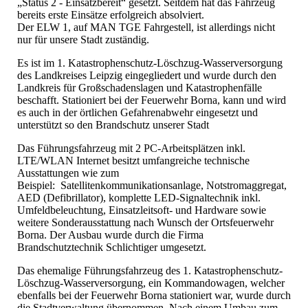
„Status 2 - Einsatzbereit“ gesetzt. Seitdem hat das Fahrzeug
bereits erste Einsätze erfolgreich absolviert.
Der ELW 1, auf MAN TGE Fahrgestell, ist allerdings nicht
nur für unsere Stadt zuständig.
Es ist im 1. Katastrophenschutz-Löschzug-Wasserversorgung
des Landkreises Leipzig eingegliedert und wurde durch den
Landkreis für Großschadenslagen und Katastrophenfälle
beschafft. Stationiert bei der Feuerwehr Borna, kann und wird
es auch in der örtlichen Gefahrenabwehr eingesetzt und
unterstützt so den Brandschutz unserer Stadt
Das Führungsfahrzeug mit 2 PC-Arbeitsplätzen inkl.
LTE/WLAN Internet besitzt umfangreiche technische
Ausstattungen wie zum
Beispiel: Satellitenkommunikationsanlage, Notstromaggregat,
AED (Defibrillator), komplette LED-Signaltechnik inkl.
Umfeldbeleuchtung, Einsatzleitsoft- und Hardware sowie
weitere Sonderausstattung nach Wunsch der Ortsfeuerwehr
Borna. Der Ausbau wurde durch die Firma
Brandschutztechnik Schlichtiger umgesetzt.
Das ehemalige Führungsfahrzeug des 1. Katastrophenschutz-
Löschzug-Wasserversorgung, ein Kommandowagen, welcher
ebenfalls bei der Feuerwehr Borna stationiert war, wurde durch
die Stadtverwaltung übernommen. Nach einem Umbau zum