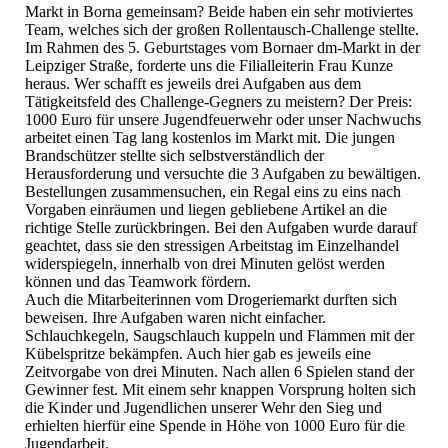
Markt in Borna gemeinsam? Beide haben ein sehr motiviertes
Team, welches sich der großen Rollentausch-Challenge stellte.
Im Rahmen des 5. Geburtstages vom Bornaer dm-Markt in der
Leipziger Straße, forderte uns die Filialleiterin Frau Kunze
heraus. Wer schafft es jeweils drei Aufgaben aus dem
Tätigkeitsfeld des Challenge-Gegners zu meistern? Der Preis:
1000 Euro für unsere Jugendfeuerwehr oder unser Nachwuchs
arbeitet einen Tag lang kostenlos im Markt mit. Die jungen
Brandschützer stellte sich selbstverständlich der
Herausforderung und versuchte die 3 Aufgaben zu bewältigen.
Bestellungen zusammensuchen, ein Regal eins zu eins nach
Vorgaben einräumen und liegen gebliebene Artikel an die
richtige Stelle zurückbringen. Bei den Aufgaben wurde darauf
geachtet, dass sie den stressigen Arbeitstag im Einzelhandel
widerspiegeln, innerhalb von drei Minuten gelöst werden
können und das Teamwork fördern.
Auch die Mitarbeiterinnen vom Drogeriemarkt durften sich
beweisen. Ihre Aufgaben waren nicht einfacher.
Schlauchkegeln, Saugschlauch kuppeln und Flammen mit der
Kübelspritze bekämpfen. Auch hier gab es jeweils eine
Zeitvorgabe von drei Minuten. Nach allen 6 Spielen stand der
Gewinner fest. Mit einem sehr knappen Vorsprung holten sich
die Kinder und Jugendlichen unserer Wehr den Sieg und
erhielten hierfür eine Spende in Höhe von 1000 Euro für die
Jugendarbeit.