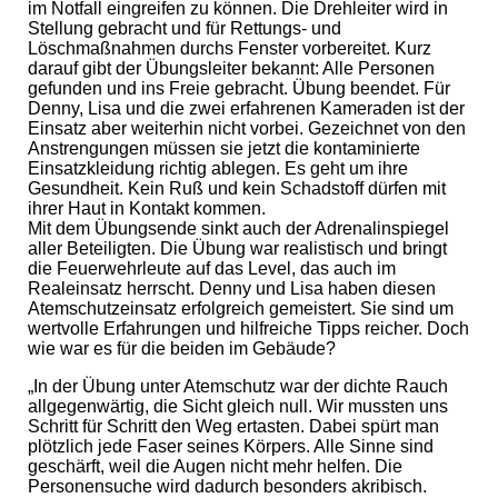
im Notfall eingreifen zu können. Die Drehleiter wird in
Stellung gebracht und für Rettungs- und
Löschmaßnahmen durchs Fenster vorbereitet. Kurz
darauf gibt der Übungsleiter bekannt: Alle Personen
gefunden und ins Freie gebracht. Übung beendet. Für
Denny, Lisa und die zwei erfahrenen Kameraden ist der
Einsatz aber weiterhin nicht vorbei. Gezeichnet von den
Anstrengungen müssen sie jetzt die kontaminierte
Einsatzkleidung richtig ablegen. Es geht um ihre
Gesundheit. Kein Ruß und kein Schadstoff dürfen mit
ihrer Haut in Kontakt kommen.
Mit dem Übungsende sinkt auch der Adrenalinspiegel
aller Beteiligten. Die Übung war realistisch und bringt
die Feuerwehrleute auf das Level, das auch im
Realeinsatz herrscht. Denny und Lisa haben diesen
Atemschutzeinsatz erfolgreich gemeistert. Sie sind um
wertvolle Erfahrungen und hilfreiche Tipps reicher. Doch
wie war es für die beiden im Gebäude?
„In der Übung unter Atemschutz war der dichte Rauch
allgegenwärtig, die Sicht gleich null. Wir mussten uns
Schritt für Schritt den Weg ertasten. Dabei spürt man
plötzlich jede Faser seines Körpers. Alle Sinne sind
geschärft, weil die Augen nicht mehr helfen. Die
Personensuche wird dadurch besonders akribisch.