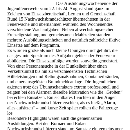
Das Ausbildungswochenende der
Jugendfeuerwehr vom 22. bis 24. August stand ganz im
Zeichen von Einsatzbereitschaft, Lernen und Gemeinschaft.
Rund 15 Nachwuchsbrandschützer übernachteten in der
Feuerwache und übernahmen während des Wochenendes
verschiedene Wachaufgaben. Neben abwechslungsreicher
Freizeitgestaltung und gemeinsamen Mahlzeiten standen
mehrere Ausbildungseinheiten und natürlich zahlreiche fiktive
Einsätze auf dem Programm.
Es wurden große als auch kleine Übungen durchgeführt, die
das gesamte Spektrum des Aufgabengebiets der Feuerwehr
abbildeten. Die Einsatzaufträge wurden souverän gemeistert.
Von einer Personensuche in der Dunkelheit über einen
Verkehrsunfall bis hin zu verschiedensten Technischen
Hilfeleistungen und Rettungsmaßnahmen, Containerbränden,
und einer ausgelösten Brandmeldeanlage. Die Jugendlichen
agierten trotz des Übungscharakters extrem professionell und
zeigten bei den Alarmen dieselbe Motivation wie die „Großen“
bei echten Einsätzen. Ein sichtbares Leuchten in den Augen
der Nachwuchsbrandschützer erschien, als es hieß: „Alarm,
alles aufsitzen“ – und kurze Zeit später rollten die Fahrzeuge
los.
Besondere Highlights waren auch die gemeinsamen
Ausbildungen. Bei den Bornaer und Eulaer
Nachwuchsbrandschützern stand am Samstag ein gemeinsamer