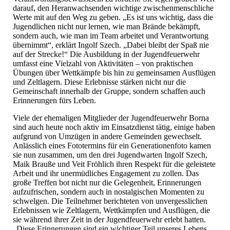
darauf, den Heranwachsenden wichtige zwischenmenschliche
Werte mit auf den Weg zu geben. „Es ist uns wichtig, dass die
Jugendlichen nicht nur lernen, wie man Brände bekämpft,
sondern auch, wie man im Team arbeitet und Verantwortung
übernimmt“, erklärt Ingolf Szech. „Dabei bleibt der Spaß nie
auf der Strecke!“ Die Ausbildung in der Jugendfeuerwehr
umfasst eine Vielzahl von Aktivitäten – von praktischen
Übungen über Wettkämpfe bis hin zu gemeinsamen Ausflügen
und Zeltlagern. Diese Erlebnisse stärken nicht nur die
Gemeinschaft innerhalb der Gruppe, sondern schaffen auch
Erinnerungen fürs Leben.
Viele der ehemaligen Mitglieder der Jugendfeuerwehr Borna
sind auch heute noch aktiv im Einsatzdienst tätig, einige haben
aufgrund von Umzügen in andere Gemeinden gewechselt.
Anlässlich eines Fototermins für ein Generationenfoto kamen
sie nun zusammen, um den drei Jugendwarten Ingolf Szech,
Maik Brauße und Veit Fröhlich ihren Respekt für die geleistete
Arbeit und ihr unermüdliches Engagement zu zollen. Das
große Treffen bot nicht nur die Gelegenheit, Erinnerungen
aufzufrischen, sondern auch in nostalgischen Momenten zu
schwelgen. Die Teilnehmer berichteten von unvergesslichen
Erlebnissen wie Zeltlagern, Wettkämpfen und Ausflügen, die
sie während ihrer Zeit in der Jugendfeuerwehr erlebt hatten.
„Diese Erinnerungen sind ein wichtiger Teil unseres Lebens