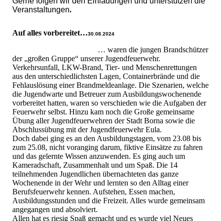
Gerne folgen wir den Einladungen und unterstützen die
Veranstaltungen
.
Auf alles vorbereitet…
30.08.2024
… waren die jungen Brandschützer
der „großen Gruppe“ unserer Jugendfeuerwehr.
Verkehrsunfall, LKW-Brand, Tier- und Menschenrettungen
aus den unterschiedlichsten Lagen, Containerbrände und die
Fehlauslösung einer Brandmeldeanlage. Die Szenarien, welche
die Jugendwarte und Betreuer zum Ausbildungswochenende
vorbereitet hatten, waren so verschieden wie die Aufgaben der
Feuerwehr selbst. Hinzu kam noch die Große gemeinsame
Übung aller Jugendfeuerwehren der Stadt Borna sowie die
Abschlussübung mit der Jugendfeuerwehr Eula.
Doch dabei ging es an den Ausbildungstagen, vom 23.08 bis
zum 25.08, nicht voranging darum, fiktive Einsätze zu fahren
und das gelernte Wissen anzuwenden. Es ging auch um
Kameradschaft, Zusammenhalt und um Spaß. Die 14
teilnehmenden Jugendlichen übernachteten das ganze
Wochenende in der Wehr und lernten so den Alltag einer
Berufsfeuerwehr kennen. Aufstehen, Essen machen,
Ausbildungsstunden und die Freizeit. Alles wurde gemeinsam
angegangen und absolviert.
Allen hat es riesig Spaß gemacht und es wurde viel Neues