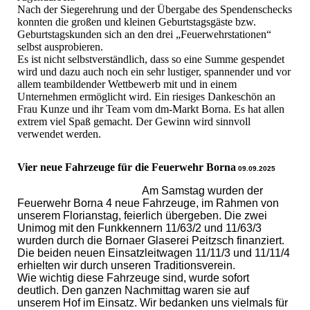
Nach der Siegerehrung und der Übergabe des Spendenschecks
konnten die großen und kleinen Geburtstagsgäste bzw.
Geburtstagskunden sich an den drei „Feuerwehrstationen“
selbst ausprobieren.
Es ist nicht selbstverständlich, dass so eine Summe gespendet
wird und dazu auch noch ein sehr lustiger, spannender und vor
allem teambildender Wettbewerb mit und in einem
Unternehmen ermöglicht wird. Ein riesiges Dankeschön an
Frau Kunze und ihr Team vom dm-Markt Borna. Es hat allen
extrem viel Spaß gemacht. Der Gewinn wird sinnvoll
verwendet werden.
Vier neue Fahrzeuge für die Feuerwehr Borna
09.09.2025
Am Samstag wurden der
Feuerwehr Borna 4 neue Fahrzeuge, im Rahmen von
unserem Florianstag, feierlich übergeben. Die zwei
Unimog mit den Funkkennern 11/63/2 und 11/63/3
wurden durch die Bornaer Glaserei Peitzsch finanziert.
Die beiden neuen Einsatzleitwagen 11/11/3 und 11/11/4
erhielten wir durch unseren Traditionsverein.
Wie wichtig diese Fahrzeuge sind, wurde sofort
deutlich. Den ganzen Nachmittag waren sie auf
unserem Hof im Einsatz. Wir bedanken uns vielmals für